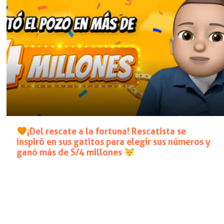
¡Del rescate a la fortuna! Rescatista se
inspiró en sus gatitos para elegir sus números y
ganó más de S/4 millones