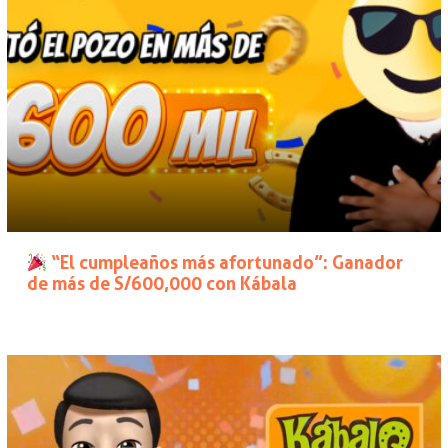
“El cumpleaños más afortunado”: Ganador
de más de S/600,000 con Kábala