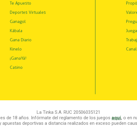
Te Apuesto
Propó
Deportes Virtuales
Valor
Ganagol
Pregu
Kábala
Juega
Gana Diario
Traba
Kinelo
Canal
¡GanaYá!
Casino
La Tinka S.A. RUC 20506035121
s de 18 años. Infórmate del reglamento de los juegos
aquí
,
o en nu
y apuestas deportivas a distancia realizados en exceso pueden causa