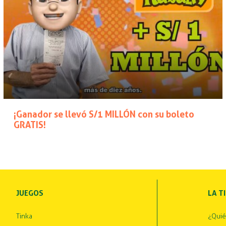
¡Ganador se llevó S/1 MILLÓN con su boleto
GRATIS!
JUEGOS
LA T
Tinka
¿Qui