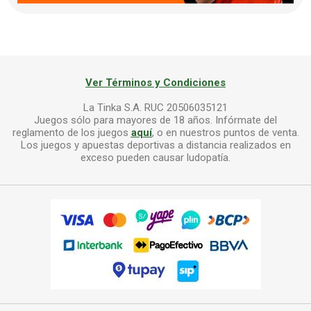
Ver Términos y Condiciones
La Tinka S.A. RUC 20506035121
Juegos sólo para mayores de 18 años. Infórmate del
reglamento de los juegos
aquí
, o en nuestros puntos de venta.
Los juegos y apuestas deportivas a distancia realizados en
exceso pueden causar ludopatía.