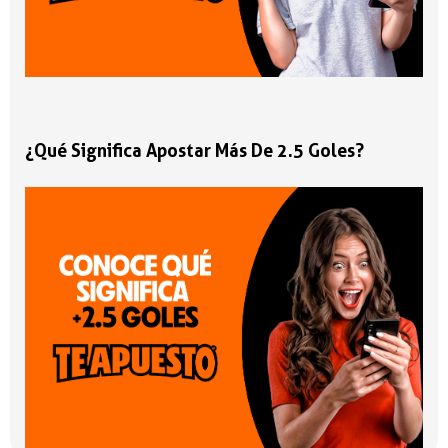
¿Qué Significa Apostar Más De 2.5 Goles?