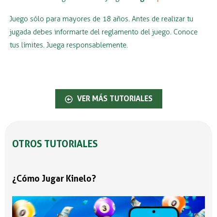
Juego sólo para mayores de 18 años. Antes de realizar tu
jugada debes informarte del reglamento del juego. Conoce
tus límites. Juega responsablemente.
VER MÁS TUTORIALES
OTROS TUTORIALES
¿Cómo Jugar Kinelo?