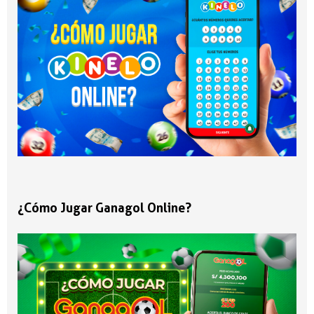
¿Cómo Jugar Ganagol Online?