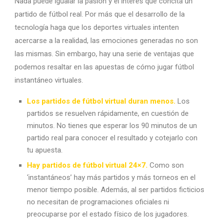
Nada puede igualar la pasión y el interés que concita un
partido de fútbol real. Por más que el desarrollo de la
tecnología haga que los deportes virtuales intenten
acercarse a la realidad, las emociones generadas no son
las mismas. Sin embargo, hay una serie de ventajas que
podemos resaltar en las apuestas de cómo jugar fútbol
instantáneo virtuales.
Los partidos de fútbol virtual duran menos.
Los
partidos se resuelven rápidamente, en cuestión de
minutos. No tienes que esperar los 90 minutos de un
partido real para conocer el resultado y cotejarlo con
tu apuesta.
Hay partidos de fútbol virtual 24×7.
Como son
‘instantáneos’ hay más partidos y más torneos en el
menor tiempo posible. Además, al ser partidos ficticios
no necesitan de programaciones oficiales ni
preocuparse por el estado físico de los jugadores.