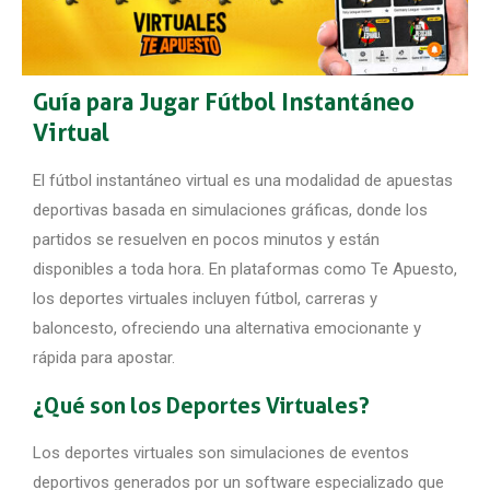
Guía para Jugar Fútbol Instantáneo
Virtual
El fútbol instantáneo virtual es una modalidad de apuestas
deportivas basada en simulaciones gráficas, donde los
partidos se resuelven en pocos minutos y están
disponibles a toda hora. En plataformas como Te Apuesto,
los deportes virtuales incluyen fútbol, carreras y
baloncesto, ofreciendo una alternativa emocionante y
rápida para apostar.
¿Qué son los Deportes Virtuales?
Los deportes virtuales son simulaciones de eventos
deportivos generados por un software especializado que