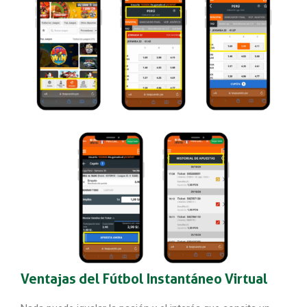
Ventajas del Fútbol Instantáneo Virtual