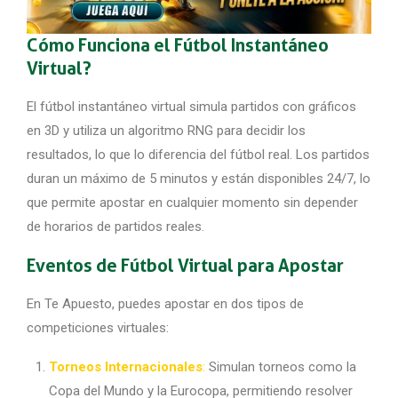
Cómo Funciona el Fútbol Instantáneo
Virtual?
El fútbol instantáneo virtual simula partidos con gráficos
en 3D y utiliza un algoritmo RNG para decidir los
resultados, lo que lo diferencia del fútbol real. Los partidos
duran un máximo de 5 minutos y están disponibles 24/7, lo
que permite apostar en cualquier momento sin depender
de horarios de partidos reales.
Eventos de Fútbol Virtual para Apostar
En Te Apuesto, puedes apostar en dos tipos de
competiciones virtuales:
Torneos Internacionales
:
Simulan torneos como la
Copa del Mundo y la Eurocopa, permitiendo resolver