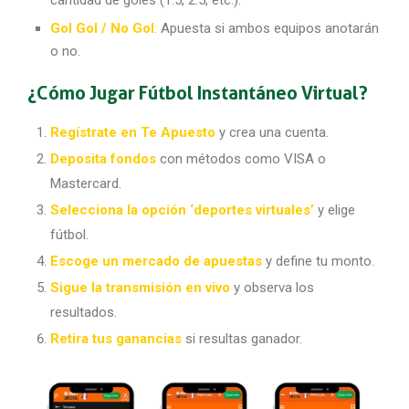
cantidad de goles (1.5, 2.5, etc.).
Gol Gol / No Gol
:
Apuesta si ambos equipos anotarán
o no.
¿Cómo Jugar Fútbol Instantáneo Virtual?
Regístrate en Te Apuesto
y crea una cuenta.
Deposita fondos
con métodos como VISA o
Mastercard.
Selecciona la opción ‘deportes virtuales’
y elige
fútbol.
Escoge un mercado de apuestas
y define tu monto.
Sigue la transmisión en vivo
y observa los
resultados.
Retira tus ganancias
si resultas ganador.