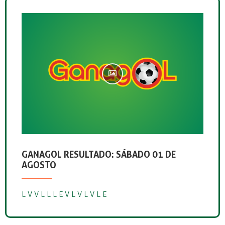
GANAGOL RESULTADO: SÁBADO 01 DE
AGOSTO
L V V L L L E V L V L V L E