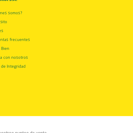
énes somos?
sito
es
ntas frecuentes
 Bien
ja con nosotros
 de Integridad
estros puntos de venta.