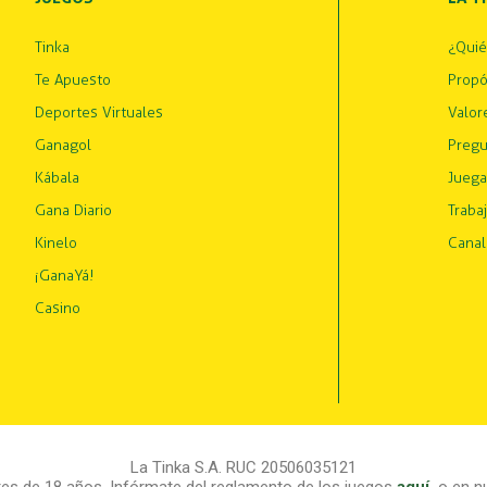
Tinka
¿Qui
Te Apuesto
Propó
Deportes Virtuales
Valor
Ganagol
Pregu
Kábala
Juega
Gana Diario
Traba
Kinelo
Canal
¡GanaYá!
Casino
La Tinka S.A. RUC 20506035121
s de 18 años. Infórmate del reglamento de los juegos
aquí
,
o en nu