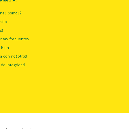
INKA S.A.
énes somos?
sito
es
ntas frecuentes
 Bien
ja con nosotros
 de Integridad