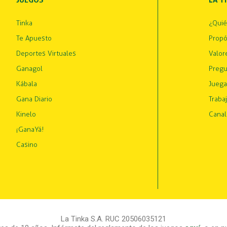
JUEGOS
LA T
Tinka
¿Qui
Te Apuesto
Propó
Deportes Virtuales
Valor
Ganagol
Pregu
Kábala
Juega
Gana Diario
Traba
Kinelo
Canal
¡GanaYá!
Casino
La Tinka S.A. RUC 20506035121