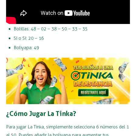
Bolillas: 48 – 02 – 38 – 50 – 33 – 35
Sí o Sí: 20 – 16
Boliyapa: 49
¿Cómo Jugar La Tinka?
Para jugar La Tinka, simplemente selecciona 6 números del 1
al 50. Puedes añadir la boliyapa para aumentar tus