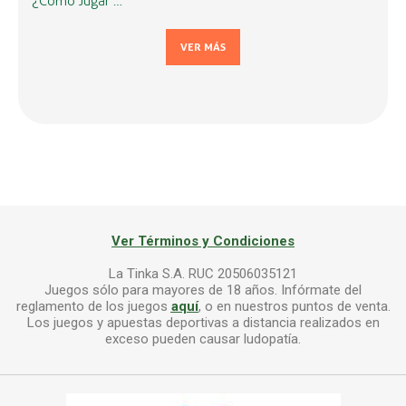
¿Cómo Jugar …
VER MÁS
Ver Términos y Condiciones
La Tinka S.A. RUC 20506035121
Juegos sólo para mayores de 18 años. Infórmate del
reglamento de los juegos
aquí
, o en nuestros puntos de venta.
Los juegos y apuestas deportivas a distancia realizados en
exceso pueden causar ludopatía.