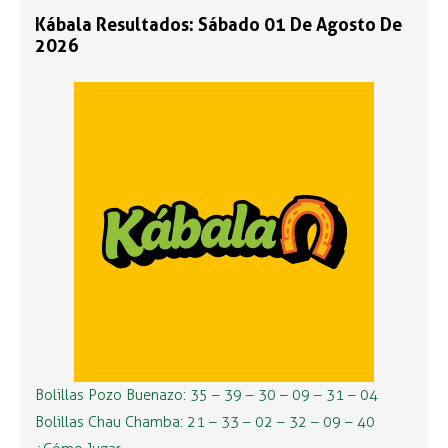
Kábala Resultados: Sábado 01 De Agosto De
2026
Bolillas Pozo Buenazo: 35 – 39 – 30 – 09 – 31 – 04
Bolillas Chau Chamba: 21 – 33 – 02 – 32 – 09 – 40