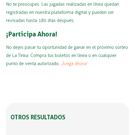
No te preocupes. Las jugadas realizadas en línea quedan
registradas en nuestra plataforma digital y pueden ser
revisadas hasta 180 días después.
¡Participa Ahora!
No dejes pasar tu oportunidad de ganar en el próximo sorteo
de La Tinka. Compra tus boletos en línea o en cualquier
punto de venta autorizado.
¡Juega ahora!
OTROS RESULTADOS