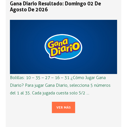
Gana Diario Resultado: Domingo 02 De
Agosto De 2026
Bolillas: 10 – 35 – 27 – 16 – 31 ¿Cómo Jugar Gana
Diario? Para jugar Gana Diario, selecciona 5 números
del 1 al 35. Cada jugada cuesta solo S/2 …
VER MÁS