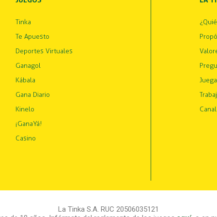
JUEGOS
LA T
Tinka
¿Qui
Te Apuesto
Propó
Deportes Virtuales
Valor
Ganagol
Pregu
Kábala
Juega
Gana Diario
Traba
Kinelo
Canal
¡GanaYá!
Casino
La Tinka S.A. RUC 20506035121