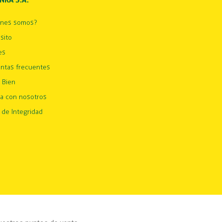
INKA S.A.
énes somos?
sito
es
ntas frecuentes
 Bien
ja con nosotros
 de Integridad