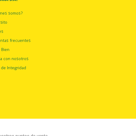
énes somos?
sito
es
ntas frecuentes
 Bien
ja con nosotros
 de Integridad
estros puntos de venta.