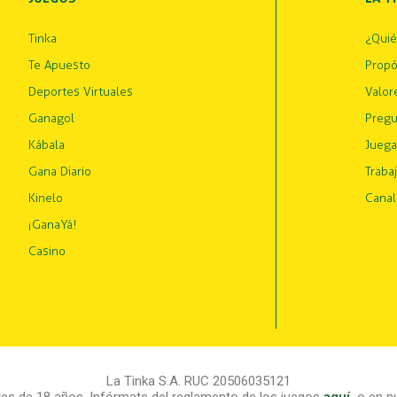
Tinka
¿Qui
Te Apuesto
Propó
Deportes Virtuales
Valor
Ganagol
Pregu
Kábala
Juega
Gana Diario
Traba
Kinelo
Canal
¡GanaYá!
Casino
La Tinka S.A. RUC 20506035121
s de 18 años. Infórmate del reglamento de los juegos
aquí
,
o en nu