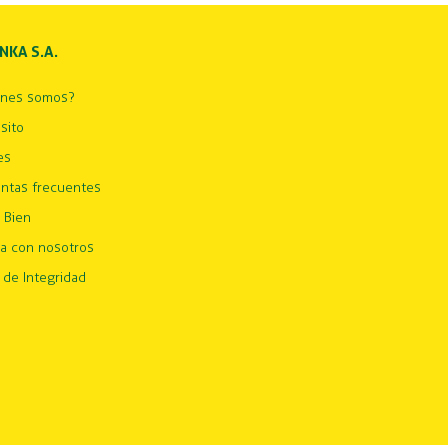
INKA S.A.
énes somos?
sito
es
ntas frecuentes
 Bien
ja con nosotros
 de Integridad