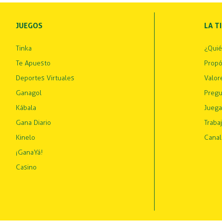
JUEGOS
LA T
Tinka
¿Qui
Te Apuesto
Propó
Deportes Virtuales
Valor
Ganagol
Pregu
Kábala
Juega
Gana Diario
Traba
Kinelo
Canal
¡GanaYá!
Casino