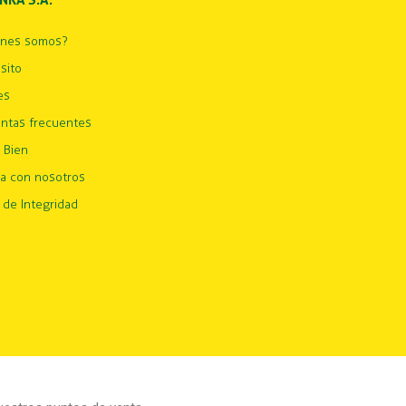
INKA S.A.
énes somos?
sito
es
ntas frecuentes
 Bien
ja con nosotros
 de Integridad