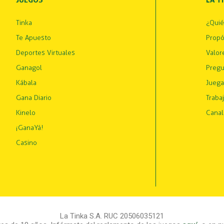
JUEGOS
LA T
Tinka
¿Qui
Te Apuesto
Propó
Deportes Virtuales
Valor
Ganagol
Pregu
Kábala
Juega
Gana Diario
Traba
Kinelo
Canal
¡GanaYá!
Casino
La Tinka S.A. RUC 20506035121