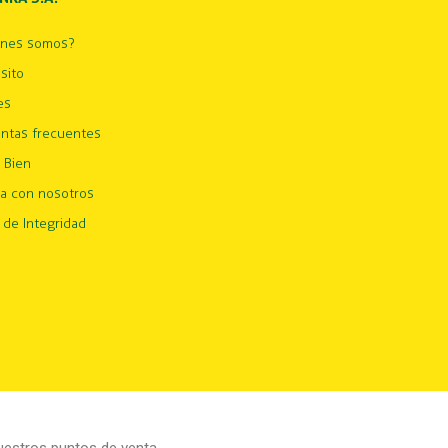
énes somos?
sito
es
ntas frecuentes
 Bien
ja con nosotros
 de Integridad
estros puntos de venta.