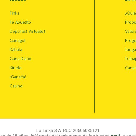
Tinka
¿Qui
Te Apuesto
Propó
Deportes Virtuales
Valor
Ganagol
Pregu
Kábala
Juega
Gana Diario
Traba
Kinelo
Canal
¡GanaYá!
Casino
La Tinka S.A. RUC 20506035121
s de 18 años. Infórmate del reglamento de los juegos
aquí
,
o en nu