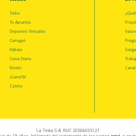
Tinka
¿Qui
Te Apuesto
Propó
Deportes Virtuales
Valor
Ganagol
Pregu
Kábala
Juega
Gana Diario
Traba
Kinelo
Canal
¡GanaYá!
Casino
La Tinka S.A. RUC 20506035121
s de 18 años. Infórmate del reglamento de los juegos
aquí
,
o en nu