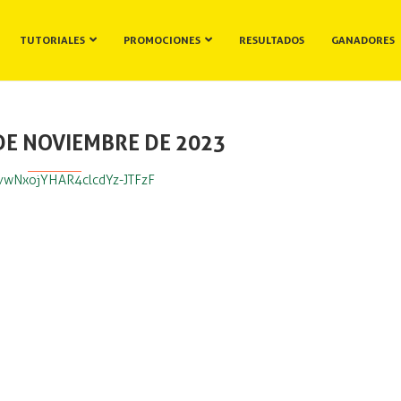
TUTORIALES
PROMOCIONES
RESULTADOS
GANADORES
DE NOVIEMBRE DE 2023
SvwNxojYHAR4clcdYz-JTFzF