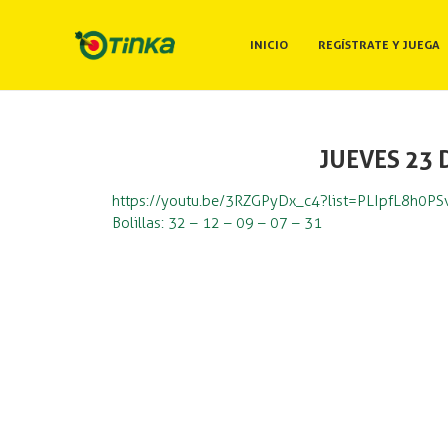
INICIO
REGÍSTRATE Y JUEGA
JUEVES 23 
https://youtu.be/3RZGPyDx_c4?list=PLIpfL8h0P
Bolillas: 32 – 12 – 09 – 07 – 31