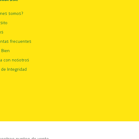
énes somos?
sito
es
ntas frecuentes
 Bien
ja con nosotros
 de Integridad
estros puntos de venta.