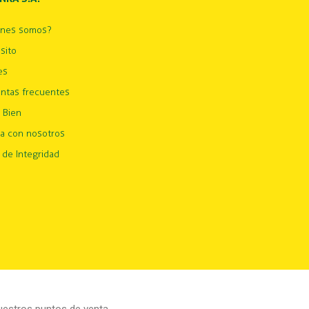
énes somos?
sito
es
ntas frecuentes
 Bien
ja con nosotros
 de Integridad
estros puntos de venta.