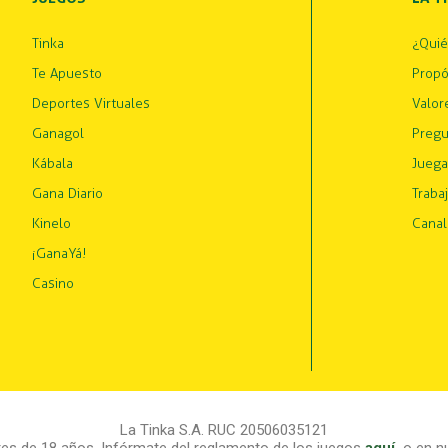
Tinka
¿Qui
Te Apuesto
Propó
Deportes Virtuales
Valor
Ganagol
Pregu
Kábala
Juega
Gana Diario
Traba
Kinelo
Canal
¡GanaYá!
Casino
La Tinka S.A. RUC 20506035121
s de 18 años. Infórmate del reglamento de los juegos
aquí
,
o en nu