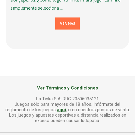
Boliyapa: 02 ¿Cómo Jugar la Tinka? Para jugar La Tinka,
simplemente selecciona …
VER MÁS
Ver Términos y Condiciones
La Tinka S.A. RUC 20506035121
Juegos sólo para mayores de 18 años. Infórmate del
reglamento de los juegos
aquí
, o en nuestros puntos de venta.
Los juegos y apuestas deportivas a distancia realizados en
exceso pueden causar ludopatía.