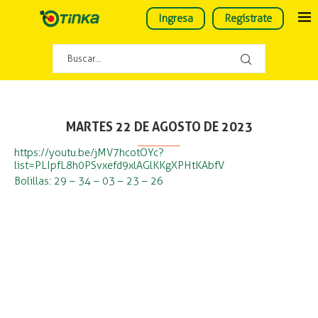
Ingresa
Regístrate
MARTES 22 DE AGOSTO DE 2023
https://youtu.be/jMV7hcotOYc?
list=PLIpfL8h0PSvxefd9xlAGlKKgXPHtKAbfV
Bolillas: 29 – 34 – 03 – 23 – 26