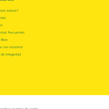
énes somos?
sito
es
ntas frecuentes
 Bien
ja con nosotros
 de Integridad
estros puntos de venta.