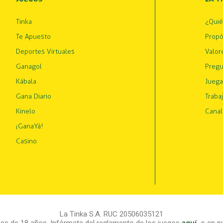
Tinka
¿Qui
Te Apuesto
Propó
Deportes Virtuales
Valor
Ganagol
Pregu
Kábala
Juega
Gana Diario
Traba
Kinelo
Canal
¡GanaYá!
Casino
La Tinka S.A. RUC 20506035121
s de 18 años. Infórmate del reglamento de los juegos
aquí
,
o en nu