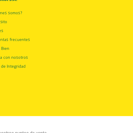
énes somos?
sito
es
ntas frecuentes
 Bien
ja con nosotros
 de Integridad
estros puntos de venta.