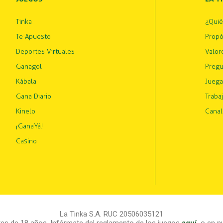
Tinka
¿Qui
Te Apuesto
Propó
Deportes Virtuales
Valor
Ganagol
Pregu
Kábala
Juega
Gana Diario
Traba
Kinelo
Canal
¡GanaYá!
Casino
La Tinka S.A. RUC 20506035121
s de 18 años. Infórmate del reglamento de los juegos
aquí
,
o en nu