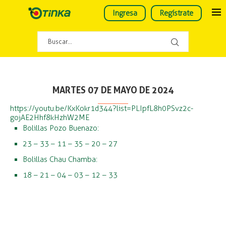
Ingresa
Regístrate
MARTES 07 DE MAYO DE 2024
https://youtu.be/KxKokr1d344?list=PLIpfL8h0PSvz2c-
gojAE2Hhf8kHzhW2ME
Bolillas Pozo Buenazo:
23 – 33 – 11 – 35 – 20 – 27
Bolillas Chau Chamba:
18 – 21 – 04 – 03 – 12 – 33