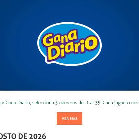
ar Gana Diario, selecciona 5 números del 1 al 35. Cada jugada cues
VER MÁS
OSTO DE 2026