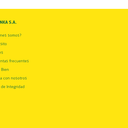
INKA S.A.
énes somos?
sito
es
ntas frecuentes
 Bien
ja con nosotros
 de Integridad