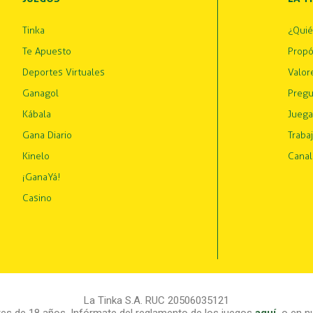
Tinka
¿Qui
Te Apuesto
Propó
Deportes Virtuales
Valor
Ganagol
Pregu
Kábala
Juega
Gana Diario
Traba
Kinelo
Canal
¡GanaYá!
Casino
La Tinka S.A. RUC 20506035121
s de 18 años. Infórmate del reglamento de los juegos
aquí
,
o en nu