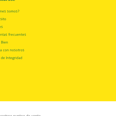
énes somos?
sito
es
ntas frecuentes
 Bien
ja con nosotros
 de Integridad
estros puntos de venta.