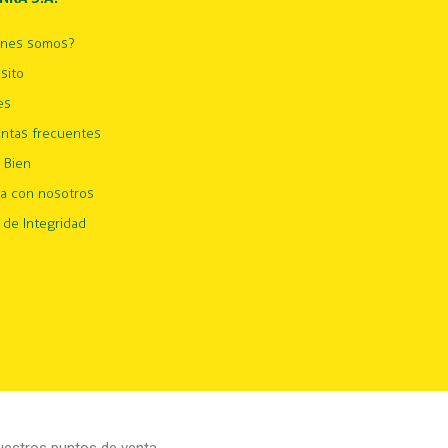
énes somos?
sito
es
ntas frecuentes
 Bien
ja con nosotros
 de Integridad
estros puntos de venta.