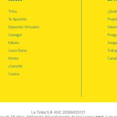
Tinka
¿Qui
Te Apuesto
Propó
Deportes Virtuales
Valor
Ganagol
Pregu
Kábala
Juega
Gana Diario
Traba
Kinelo
Canal
¡GanaYá!
Casino
La Tinka S.A. RUC 20506035121
s de 18 años. Infórmate del reglamento de los juegos
aquí
,
o en nu