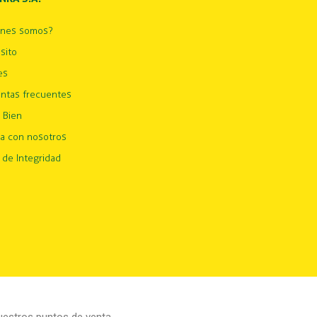
énes somos?
sito
es
ntas frecuentes
 Bien
ja con nosotros
 de Integridad
estros puntos de venta.