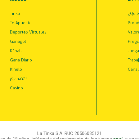
Tinka
¿Qui
Te Apuesto
Propó
Deportes Virtuales
Valor
Ganagol
Pregu
Kábala
Juega
Gana Diario
Traba
Kinelo
Canal
¡GanaYá!
Casino
La Tinka S.A. RUC 20506035121
s de 18 años. Infórmate del reglamento de los juegos
aquí
,
o en nu