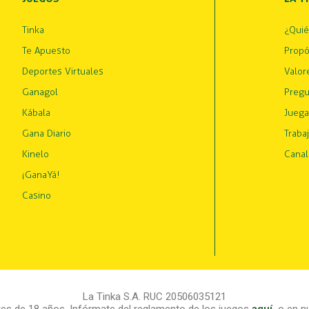
Tinka
¿Qui
Te Apuesto
Propó
Deportes Virtuales
Valor
Ganagol
Pregu
Kábala
Juega
Gana Diario
Traba
Kinelo
Canal
¡GanaYá!
Casino
La Tinka S.A. RUC 20506035121
s de 18 años. Infórmate del reglamento de los juegos
aquí
,
o en nu