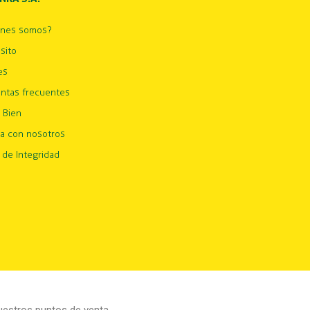
énes somos?
sito
es
ntas frecuentes
 Bien
ja con nosotros
 de Integridad
estros puntos de venta.