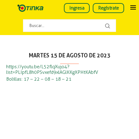
Ingresa
Regístrate
MARTES 15 DE AGOSTO DE 2023
https://youtu.be/L52flqXujo4?
list=PLIpfL8h0PSvxefd9xlAGlKKgXPHtKAbfV
Bolillas: 17 – 22 – 08 – 18 – 21