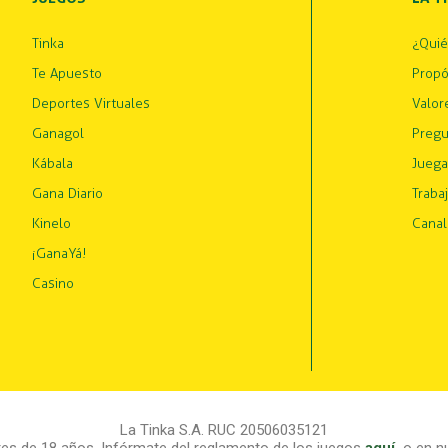
Tinka
¿Qui
Te Apuesto
Propó
Deportes Virtuales
Valor
Ganagol
Pregu
Kábala
Juega
Gana Diario
Traba
Kinelo
Canal
¡GanaYá!
Casino
La Tinka S.A. RUC 20506035121
s de 18 años. Infórmate del reglamento de los juegos
aquí
,
o en nu