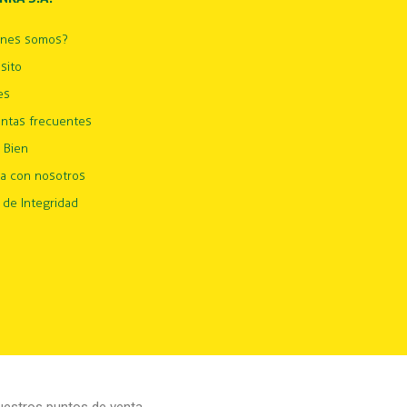
énes somos?
sito
es
ntas frecuentes
 Bien
ja con nosotros
 de Integridad
estros puntos de venta.