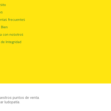
sito
es
ntas frecuentes
 Bien
ja con nosotros
 de Integridad
estros puntos de venta.
r ludopatía.