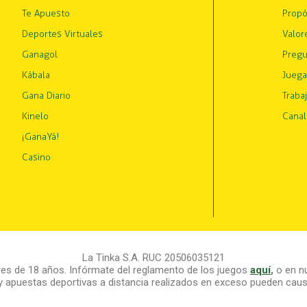
Te Apuesto
Propó
Deportes Virtuales
Valor
Ganagol
Pregu
Kábala
Juega
Gana Diario
Traba
Kinelo
Canal
¡GanaYá!
Casino
La Tinka S.A. RUC 20506035121
s de 18 años. Infórmate del reglamento de los juegos
aquí
,
o en nu
y apuestas deportivas a distancia realizados en exceso pueden causa