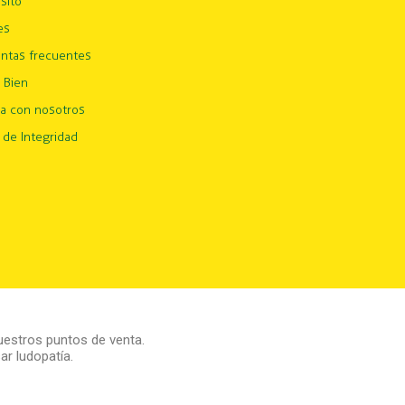
sito
es
ntas frecuentes
 Bien
ja con nosotros
 de Integridad
estros puntos de venta.
r ludopatía.