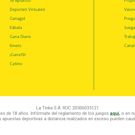
Te Apuesto
Propó
Deportes Virtuales
Valor
Ganagol
Pregu
Kábala
Juega
Gana Diario
Traba
Kinelo
Canal
¡GanaYá!
Casino
La Tinka S.A. RUC 20506035121
s de 18 años. Infórmate del reglamento de los juegos
aquí
,
o en nu
y apuestas deportivas a distancia realizados en exceso pueden causa