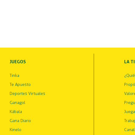
JUEGOS
LA T
Tinka
¿Qui
Te Apuesto
Propó
Deportes Virtuales
Valor
Ganagol
Pregu
Kábala
Juega
Gana Diario
Traba
Kinelo
Canal