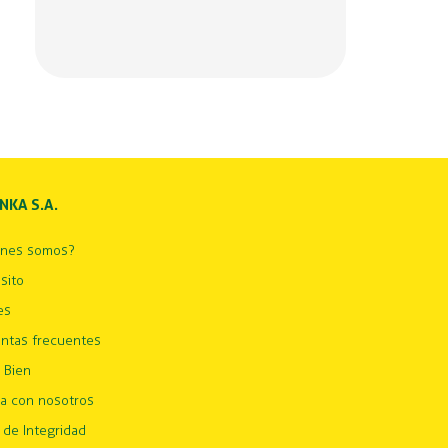
INKA S.A.
énes somos?
sito
es
ntas frecuentes
 Bien
ja con nosotros
 de Integridad