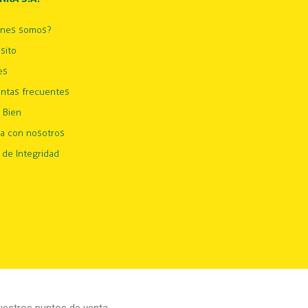
énes somos?
sito
es
ntas frecuentes
 Bien
ja con nosotros
 de Integridad
estros puntos de venta.