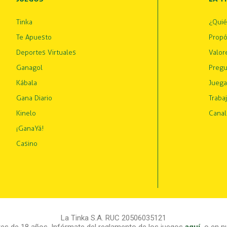
Tinka
¿Qui
Te Apuesto
Propó
Deportes Virtuales
Valor
Ganagol
Pregu
Kábala
Juega
Gana Diario
Traba
Kinelo
Canal
¡GanaYá!
Casino
La Tinka S.A. RUC 20506035121
s de 18 años. Infórmate del reglamento de los juegos
aquí
,
o en nu