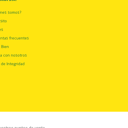
énes somos?
sito
es
ntas frecuentes
 Bien
ja con nosotros
 de Integridad
estros puntos de venta.