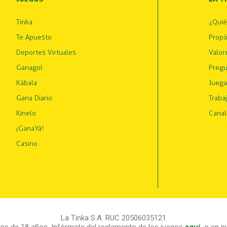
Tinka
¿Qui
Te Apuesto
Propó
Deportes Virtuales
Valor
Ganagol
Pregu
Kábala
Juega
Gana Diario
Traba
Kinelo
Canal
¡GanaYá!
Casino
La Tinka S.A. RUC 20506035121
s de 18 años. Infórmate del reglamento de los juegos
aquí
,
o en nu