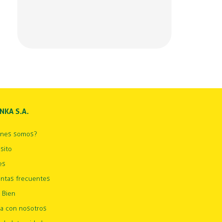
INKA S.A.
énes somos?
sito
es
ntas frecuentes
 Bien
ja con nosotros