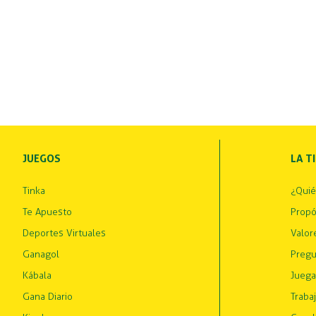
JUEGOS
LA T
Tinka
¿Qui
Te Apuesto
Propó
Deportes Virtuales
Valor
Ganagol
Pregu
Kábala
Juega
Gana Diario
Traba