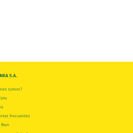
INKA S.A.
énes somos?
sito
es
ntas frecuentes
 Bien