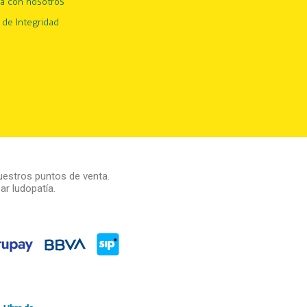
ja con nosotros
 de Integridad
estros puntos de venta.
r ludopatía.