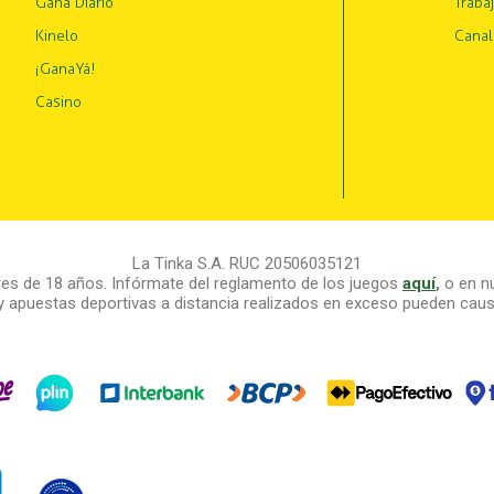
Gana Diario
Traba
Kinelo
Canal
¡GanaYá!
Casino
La Tinka S.A. RUC 20506035121
s de 18 años. Infórmate del reglamento de los juegos
aquí
,
o en nu
y apuestas deportivas a distancia realizados en exceso pueden causa