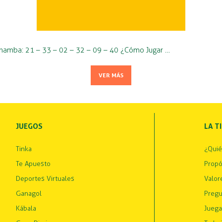
 Chamba: 21 – 33 – 02 – 32 – 09 – 40 ¿Cómo Jugar …
VER MÁS
JUEGOS
LA T
Tinka
¿Qui
Te Apuesto
Propó
Deportes Virtuales
Valor
Ganagol
Pregu
Kábala
Juega