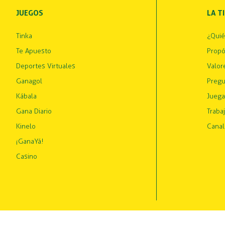
JUEGOS
LA T
Tinka
¿Qui
Te Apuesto
Propó
Deportes Virtuales
Valor
Ganagol
Pregu
Kábala
Juega
Gana Diario
Traba
Kinelo
Canal
¡GanaYá!
Casino