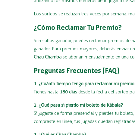
utilizando los mismos números de tu jugada de Ká
Los sorteos se realizan tres veces por semana: ma
¿Cómo Reclamar Tu Premio?
Si resultas ganador, puedes reclamar premios de 
ganador. Para premios mayores, deberás enviar una
Chau Chamba
se abonan mensualmente en una cuen
Preguntas Frecuentes (FAQ)
1. ¿Cuánto tiempo tengo para reclamar mi premio
Tienes hasta
180 días
desde la fecha del sorteo pa
2. ¿Qué pasa si pierdo mi boleto de Kábala?
Si jugaste de forma presencial y pierdes tu bolet
compraste en línea, tus jugadas quedan registradas
3. ¿Qué es Chau Chamba?