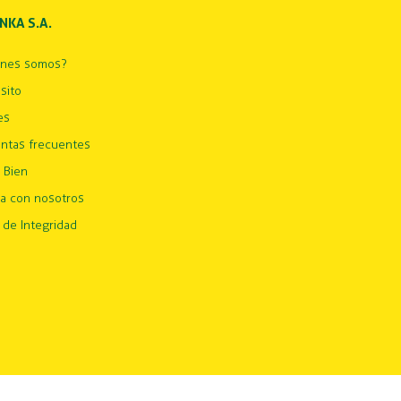
INKA S.A.
énes somos?
sito
es
ntas frecuentes
 Bien
ja con nosotros
 de Integridad