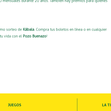
000 mensuales durante 20 años. También hay premios para quienes
ximo sorteo de
Kábala
. Compra tus boletos en línea o en cualquier
tu vida con el
Pozo Buenazo
!
JUEGOS
LA T