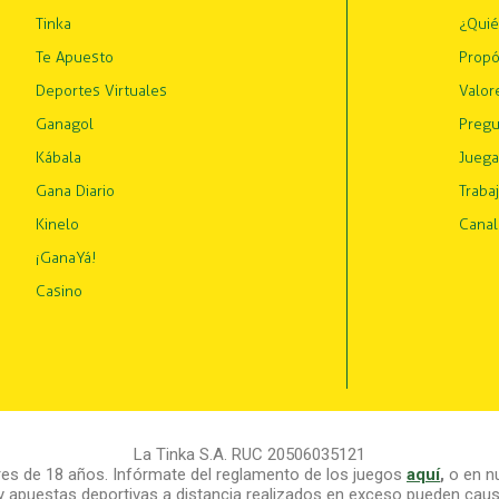
Tinka
¿Qui
Te Apuesto
Propó
Deportes Virtuales
Valor
Ganagol
Pregu
Kábala
Juega
Gana Diario
Traba
Kinelo
Canal
¡GanaYá!
Casino
La Tinka S.A. RUC 20506035121
s de 18 años. Infórmate del reglamento de los juegos
aquí
,
o en nu
y apuestas deportivas a distancia realizados en exceso pueden causa