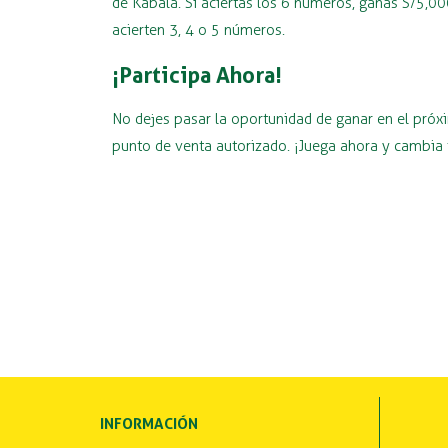
de Kábala. Si aciertas los 6 números, ganas S/5,
acierten 3, 4 o 5 números.
¡Participa Ahora!
No dejes pasar la oportunidad de ganar en el pró
punto de venta autorizado. ¡Juega ahora y cambia 
INFORMACIÓN