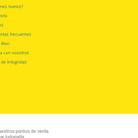
énes somos?
sito
es
ntas frecuentes
 Bien
ja con nosotros
 de Integridad
estros puntos de venta.
r ludopatía.