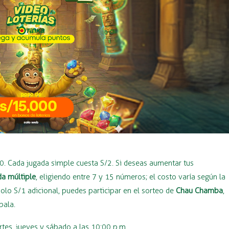
40. Cada jugada simple cuesta S/2. Si deseas aumentar tus
da múltiple
, eligiendo entre 7 y 15 números; el costo varía según la
lo S/1 adicional, puedes participar en el sorteo de
Chau Chamba
,
bala.
rtes, jueves y sábado a las 10:00 p.m.