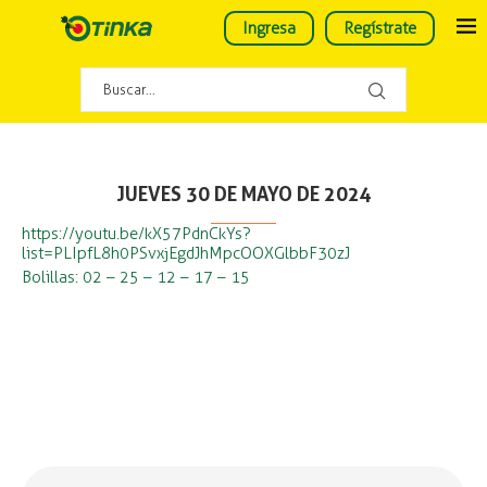
Ingresa
Regístrate
JUEVES 30 DE MAYO DE 2024
https://youtu.be/kX57PdnCkYs?
list=PLIpfL8h0PSvxjEgdJhMpcOOXGlbbF30zJ
Bolillas: 02 – 25 – 12 – 17 – 15