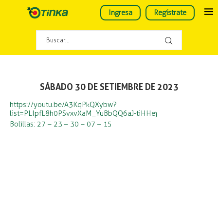
Ingresa
Regístrate
SÁBADO 30 DE SETIEMBRE DE 2023
https://youtu.be/A3KqPkQXybw?
list=PLIpfL8h0PSvxvXaM_YuBbQQ6aJ-tiHHej
Bolillas: 27 – 23 – 30 – 07 – 15