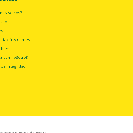
énes somos?
sito
es
ntas frecuentes
 Bien
ja con nosotros
 de Integridad
estros puntos de venta.