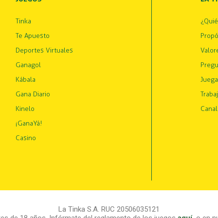
Tinka
¿Qui
Te Apuesto
Propó
Deportes Virtuales
Valor
Ganagol
Pregu
Kábala
Juega
Gana Diario
Traba
Kinelo
Canal
¡GanaYá!
Casino
La Tinka S.A. RUC 20506035121
s de 18 años. Infórmate del reglamento de los juegos
aquí
,
o en nu