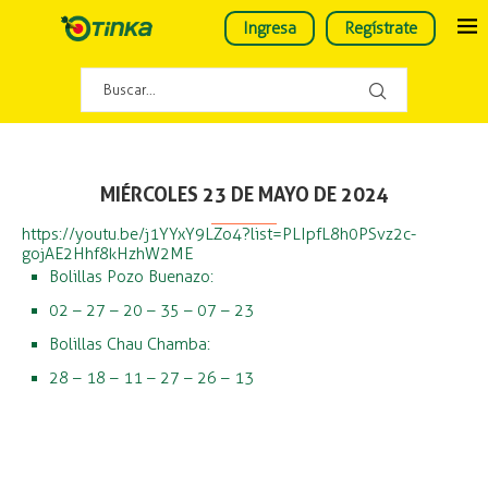
Ingresa
Regístrate
MIÉRCOLES 23 DE MAYO DE 2024
https://youtu.be/j1YYxY9LZo4?list=PLIpfL8h0PSvz2c-
gojAE2Hhf8kHzhW2ME
Bolillas Pozo Buenazo:
02 – 27 – 20 – 35 – 07 – 23
Bolillas Chau Chamba:
28 – 18 – 11 – 27 – 26 – 13