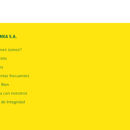
INKA S.A.
énes somos?
sito
es
ntas frecuentes
 Bien
ja con nosotros
 de Integridad