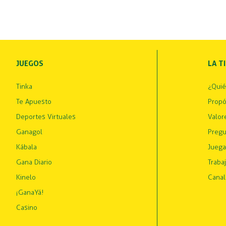
JUEGOS
LA T
Tinka
¿Qui
Te Apuesto
Propó
Deportes Virtuales
Valor
Ganagol
Pregu
Kábala
Juega
Gana Diario
Traba
Kinelo
Canal
¡GanaYá!
Casino