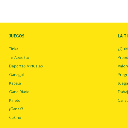
JUEGOS
LA T
Tinka
¿Qui
Te Apuesto
Propó
Deportes Virtuales
Valor
Ganagol
Pregu
Kábala
Juega
Gana Diario
Traba
Kinelo
Canal
¡GanaYá!
Casino