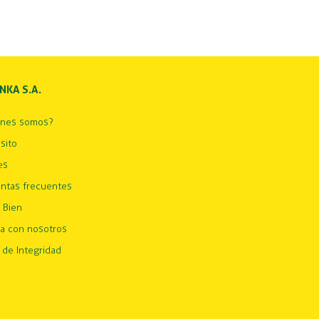
INKA S.A.
énes somos?
sito
es
ntas frecuentes
 Bien
ja con nosotros
 de Integridad