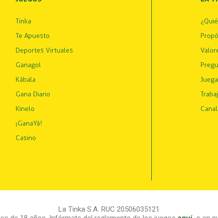
Tinka
¿Qui
Te Apuesto
Propó
Deportes Virtuales
Valor
Ganagol
Pregu
Kábala
Juega
Gana Diario
Traba
Kinelo
Canal
¡GanaYá!
Casino
La Tinka S.A. RUC 20506035121
s de 18 años. Infórmate del reglamento de los juegos
aquí
,
o en nu