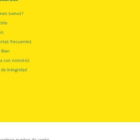
énes somos?
sito
es
ntas frecuentes
 Bien
ja con nosotros
 de Integridad
estros puntos de venta.