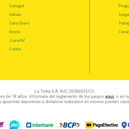
Ganagol
Pregu
Kábala
Juega
Gana Diario
Traba
Kinelo
Canal
¡GanaYá!
Casino
La Tinka S.A. RUC 20506035121
s de 18 años. Infórmate del reglamento de los juegos
aquí
,
o en nu
y apuestas deportivas a distancia realizados en exceso pueden causa