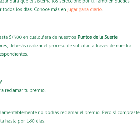
azar para que el sistema los seleccione por ti. También puedes
ar todos los días. Conoce más en
jugar gana diario
.
hasta S/500 en cualquiera de nuestros
Puntos de la Suerte
s, deberás realizar el proceso de solicitud a través de nuestra
respondientes.
?
ra reclamar tu premio.
o, lamentablemente no podrás reclamar el premio. Pero si compraste
nta hasta por 180 días.