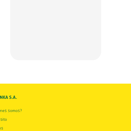
INKA S.A.
énes somos?
sito
es