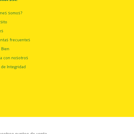
énes somos?
sito
es
ntas frecuentes
 Bien
ja con nosotros
 de Integridad
estros puntos de venta.