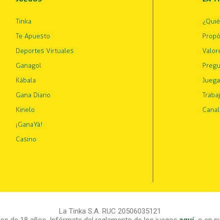
Tinka
¿Qui
Te Apuesto
Propó
Deportes Virtuales
Valor
Ganagol
Pregu
Kábala
Juega
Gana Diario
Traba
Kinelo
Canal
¡GanaYá!
Casino
La Tinka S.A. RUC 20506035121
s de 18 años. Infórmate del reglamento de los juegos
aquí
,
o en nu