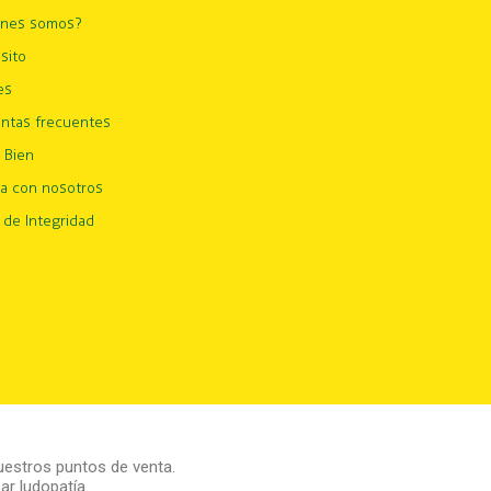
énes somos?
sito
es
ntas frecuentes
 Bien
ja con nosotros
 de Integridad
estros puntos de venta.
r ludopatía.