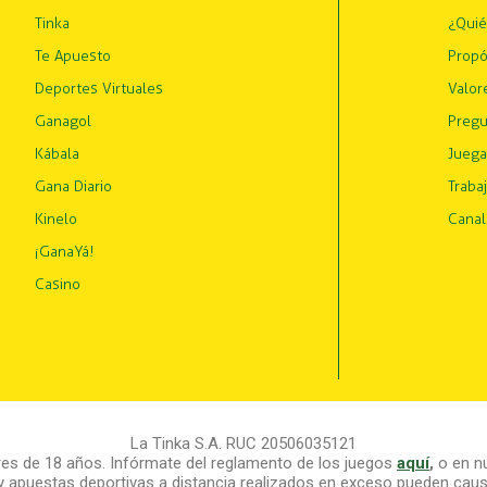
Tinka
¿Qui
Te Apuesto
Propó
Deportes Virtuales
Valor
Ganagol
Pregu
Kábala
Juega
Gana Diario
Traba
Kinelo
Canal
¡GanaYá!
Casino
La Tinka S.A. RUC 20506035121
s de 18 años. Infórmate del reglamento de los juegos
aquí
,
o en nu
y apuestas deportivas a distancia realizados en exceso pueden causa