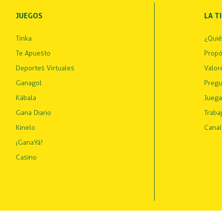
JUEGOS
LA T
Tinka
¿Qui
Te Apuesto
Propó
Deportes Virtuales
Valor
Ganagol
Pregu
Kábala
Juega
Gana Diario
Traba
Kinelo
Canal
¡GanaYá!
Casino