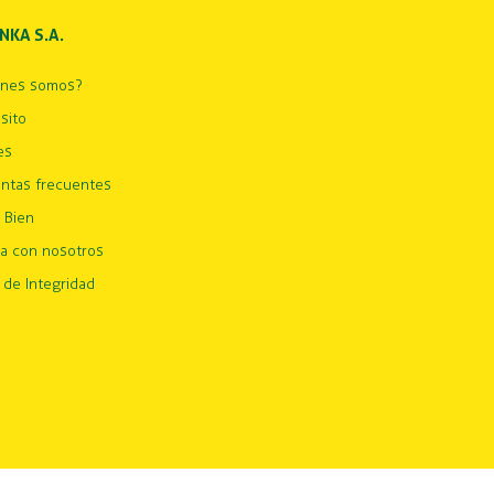
INKA S.A.
énes somos?
sito
es
ntas frecuentes
 Bien
ja con nosotros
 de Integridad