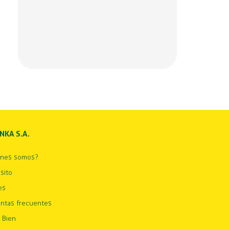
INKA S.A.
énes somos?
sito
es
ntas frecuentes
 Bien