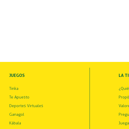
JUEGOS
LA T
Tinka
¿Qui
Te Apuesto
Propó
Deportes Virtuales
Valor
Ganagol
Pregu
Kábala
Juega