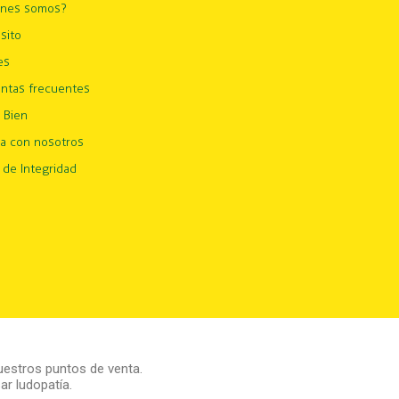
énes somos?
sito
es
ntas frecuentes
 Bien
ja con nosotros
 de Integridad
estros puntos de venta.
r ludopatía.