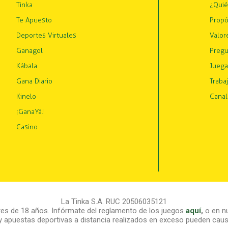
Tinka
¿Qui
Te Apuesto
Propó
Deportes Virtuales
Valor
Ganagol
Pregu
Kábala
Juega
Gana Diario
Traba
Kinelo
Canal
¡GanaYá!
Casino
La Tinka S.A. RUC 20506035121
s de 18 años. Infórmate del reglamento de los juegos
aquí
,
o en nu
y apuestas deportivas a distancia realizados en exceso pueden causa