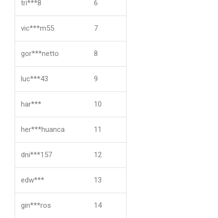
tri***8
6
vic***m55
7
gor***netto
8
luc***43
9
har***
10
her***huanca
11
dni***157
12
edw***
13
gin***ros
14