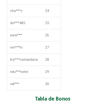
cha***z
24
dni***485
25
wsw***
26
ren***lo
27
bry***castaedaza
28
edu***extre
29
val***
30
Tabla de Bonos