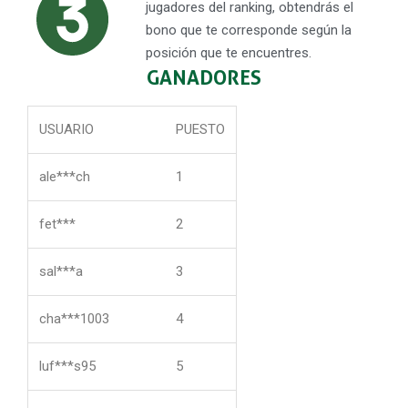
jugadores del ranking, obtendrás el
bono que te corresponde según la
posición que te encuentres.
GANADORES
USUARIO
PUESTO
ale***ch
1
fet***
2
sal***a
3
cha***1003
4
luf***s95
5