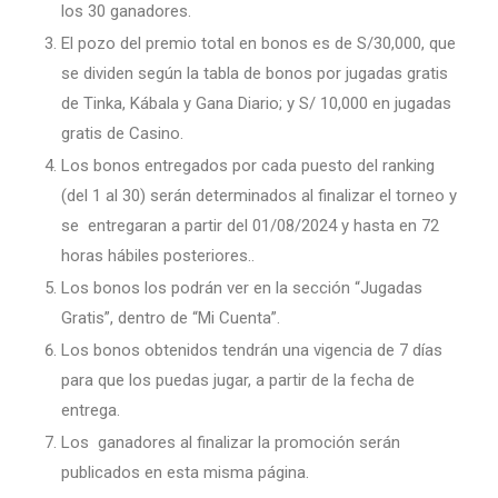
los 30 ganadores.
El pozo del premio total en bonos es de S/30,000, que
se dividen según la tabla de bonos por jugadas gratis
de Tinka, Kábala y Gana Diario; y S/ 10,000 en jugadas
gratis de Casino.
Los bonos entregados por cada puesto del ranking
(del 1 al 30) serán determinados al finalizar el torneo y
se entregaran a partir del 01/08/2024 y hasta en 72
horas hábiles posteriores..
Los bonos los podrán ver en la sección “Jugadas
Gratis”, dentro de “Mi Cuenta”.
Los bonos obtenidos tendrán una vigencia de 7 días
para que los puedas jugar, a partir de la fecha de
entrega.
Los ganadores al finalizar la promoción serán
publicados en esta misma página.