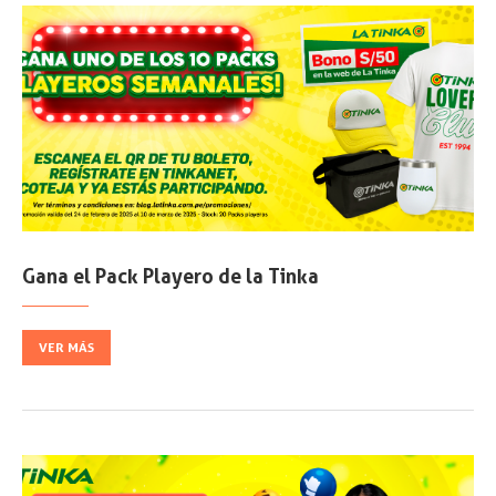
Gana el Pack Playero de la Tinka
VER MÁS