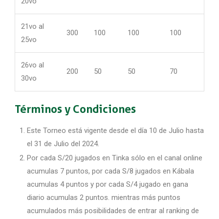
20vo
21vo al
300
100
100
100
25vo
26vo al
200
50
50
70
30vo
Términos
y Condiciones
Este Torneo está vigente desde el día 10 de Julio hasta
el 31 de Julio del 2024.
Por cada S/20 jugados en Tinka sólo en el canal online
acumulas 7 puntos, por cada S/8 jugados en Kábala
acumulas 4 puntos y por cada S/4 jugado en gana
diario acumulas 2 puntos. mientras más puntos
acumulados más posibilidades de entrar al ranking de