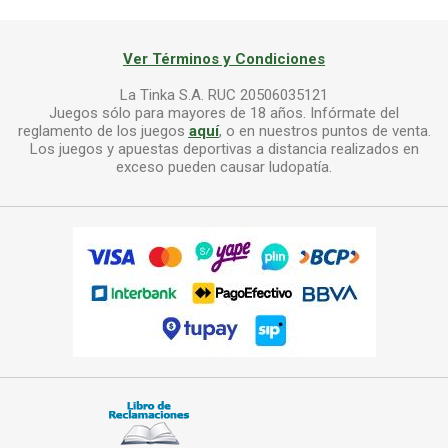
Ver Términos y Condiciones
La Tinka S.A. RUC 20506035121
Juegos sólo para mayores de 18 años. Infórmate del
reglamento de los juegos
aquí
, o en nuestros puntos de venta.
Los juegos y apuestas deportivas a distancia realizados en
exceso pueden causar ludopatía.