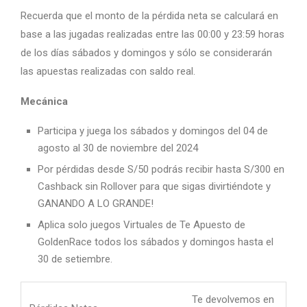
Recuerda que el monto de la pérdida neta se calculará en
base a las jugadas realizadas entre las 00:00 y 23:59 horas
de los días sábados y domingos y sólo se considerarán
las apuestas realizadas con saldo real.
Mecánica
Participa y juega los sábados y domingos del 04 de
agosto al 30 de noviembre del 2024
Por pérdidas desde S/50 podrás recibir hasta S/300 en
Cashback sin Rollover para que sigas divirtiéndote y
GANANDO A LO GRANDE!
Aplica solo juegos Virtuales de Te Apuesto de
GoldenRace todos los sábados y domingos hasta el
30 de setiembre.
Te devolvemos en