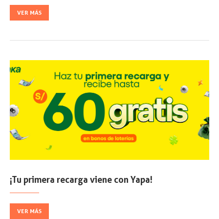
VER MÁS
¡Tu primera recarga viene con Yapa!
VER MÁS